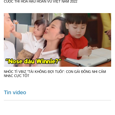
CUỘC THI HOA HẬU HOÀN VŨ VIỆT NAM 2022
NHÓC TÌ VBIZ “TÀI KHÔNG ĐỢI TUỔI”: CON GÁI ĐÔNG NHI CẢM
NHẠC CỰC TỐT
Tin video