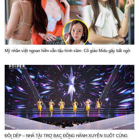
Mỹ nhân việt ngoan hiền vẫn tậu hình xăm: Cô giáo Midu gây bất ngờ
ĐÔI DÉP – NHÀ TÀI TRỢ BẠC ĐỒNG HÀNH XUYÊN SUỐT CÙNG