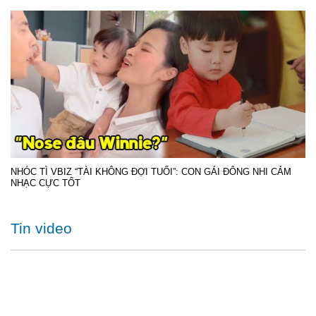
NHÓC TÌ VBIZ “TÀI KHÔNG ĐỢI TUỔI”: CON GÁI ĐÔNG NHI CẢM
NHẠC CỰC TỐT
Tin video