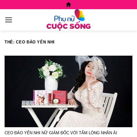
Skip
to
content
THẺ:
CEO ĐÀO YẾN NHI
CEO ĐÀO YẾN NHI NỮ GIÁM ĐỐC VỚI TẤM LÒNG NHÂN ÁI