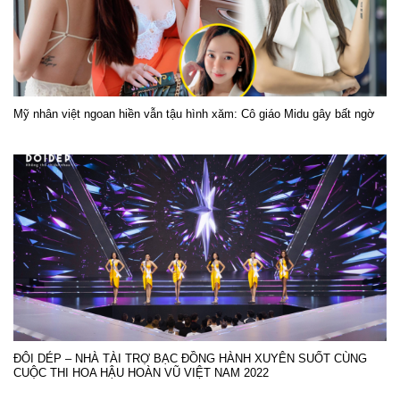
Mỹ nhân việt ngoan hiền vẫn tậu hình xăm: Cô giáo Midu gây bất ngờ
ĐÔI DÉP – NHÀ TÀI TRỢ BẠC ĐỒNG HÀNH XUYÊN SUỐT CÙNG
CUỘC THI HOA HẬU HOÀN VŨ VIỆT NAM 2022