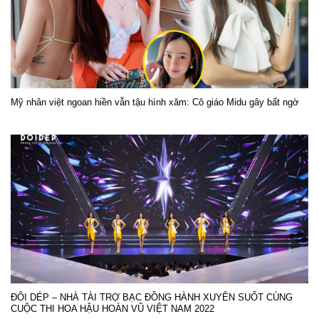
Mỹ nhân việt ngoan hiền vẫn tậu hình xăm: Cô giáo Midu gây bất ngờ
ĐÔI DÉP – NHÀ TÀI TRỢ BẠC ĐỒNG HÀNH XUYÊN SUỐT CÙNG
CUỘC THI HOA HẬU HOÀN VŨ VIỆT NAM 2022