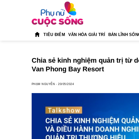
Skip
to
content
TIÊU ĐIỂM
VĂN HÓA GIẢI TRÍ
BẢN LĨNH SỐN
Chia sẻ kinh nghiệm quản trị từ
Van Phong Bay Resort
PHẠM NGUYỄN
-
20/05/2024