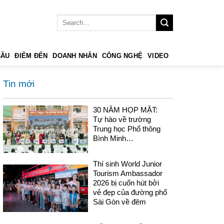
BẦU
ĐIỂM ĐẾN
DOANH NHÂN
CÔNG NGHỆ
VIDEO
Tin mới
30 NĂM HỌP MẶT:
Tự hào về trường
Trung học Phổ thông
Bình Minh…
Thí sinh World Junior
Tourism Ambassador
2026 bị cuốn hút bởi
vẻ đẹp của đường phố
Sài Gòn về đêm