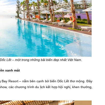
n Dốc Lết – một trong những bãi biển đẹp nhất Việt Nam.
iên xanh mát
ng Bay Resort – nằm bên cạnh bờ biển Dốc Lết thơ mộng. Đây
kshow, các chương trình du lịch kết hợp hội nghị, khen thưởng,