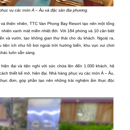
 phục vụ các món Á – Âu và đặc sản địa phương.
 và thiên nhiên, TTC Van Phong Bay Resort tạo nên một tổng
ên nhiên xanh mát miền nhiệt đới. Với 184 phòng và 10 căn biệt
iển và vườn, tạo không gian thư thái cho du khách. Ngoài ra,
tiện ích như hồ bơi ngoài trời hướng biển, khu vực vui chơi
khác luôn sẵn sàng.
hiện đại và tiện nghi với sức chứa lên đến 1.000 khách, hệ
cách thiết kế mở, hiện đại. Nhà hàng phục vụ các món Á – Âu,
thực đơn, góp phần tạo nên những trải nghiệm ẩm thực độc