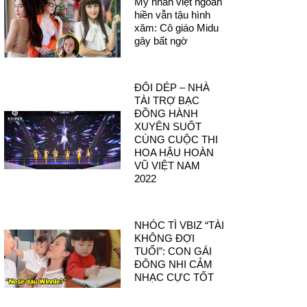
Mỹ nhân việt ngoan
hiền vẫn tậu hình
xăm: Cô giáo Midu
gây bất ngờ
ĐÔI DÉP – NHÀ
TÀI TRỢ BẠC
ĐỒNG HÀNH
XUYÊN SUỐT
CÙNG CUỘC THI
HOA HẬU HOÀN
VŨ VIỆT NAM
2022
NHÓC TÌ VBIZ “TÀI
KHÔNG ĐỢI
TUỔI”: CON GÁI
ĐÔNG NHI CẢM
NHẠC CỰC TỐT